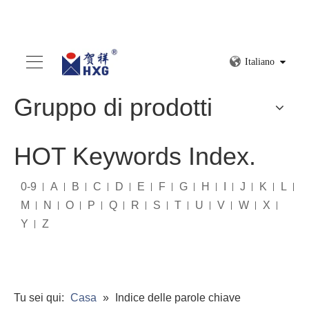
Italiano
Gruppo di prodotti
HOT Keywords Index.
0-9
A
B
C
D
E
F
G
H
I
J
K
L
M
N
O
P
Q
R
S
T
U
V
W
X
Y
Z
Tu sei qui:
Casa
»
Indice delle parole chiave