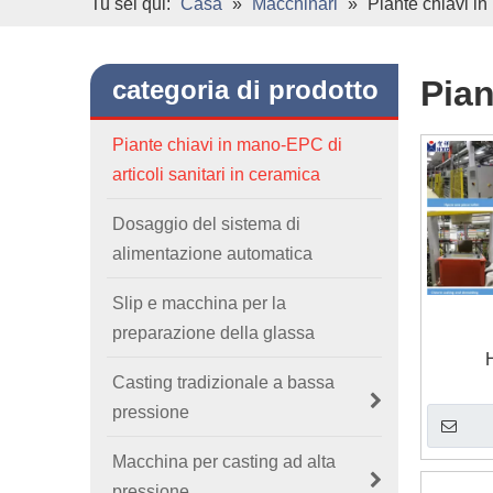
Tu sei qui:
Casa
»
Macchinari
»
Piante chiavi in 
Pian
categoria di prodotto
Piante chiavi in ​​mano-EPC di
articoli sanitari in ceramica
Dosaggio del sistema di
alimentazione automatica
Slip e macchina per la
preparazione della glassa
Casting tradizionale a bassa
pressione
Macchina per casting ad alta
pressione