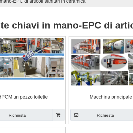
​​mano-EPC di articoli sanitari in ceramica
te chiavi in ​​mano-EPC di arti
HPCM un pezzo toilette
Macchina principale
Richiesta
Richiesta