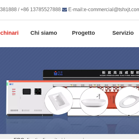
8381888 / +86 13785527888

E-mail:
e-commercial@tshxjt.co
chinari
Chi siamo
Progetto
Servizio