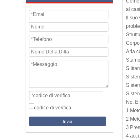
Come p
al cas
Il suo
proble
Strutt
Corpo 
Aria 
Stampa
Slitta
Sistem
Sistem
Sistem
No. El
1 Meto
2 Meto
Invia
3 Pre
4 accu