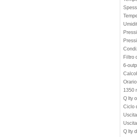
Spess
Temper
Umidit
Pressi
Press
Condiz
Filtro
6-outp
Calcol
Orario
1350 m
Q Ity 
Ciclo 
Uscita
Uscit
Q Ity d