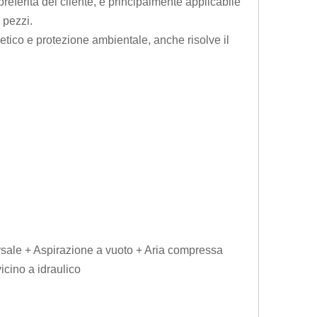
eferita del cliente, è principalmente applicabile
 pezzi.
getico e protezione ambientale, anche risolve il
sale + Aspirazione a vuoto + Aria compressa
cino a idraulico