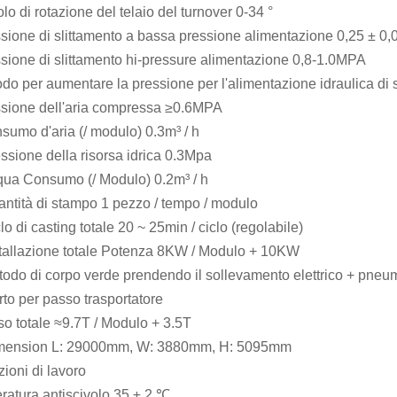
lo di rotazione del telaio del turnover 0-34 °
sione di slittamento a bassa pressione alimentazione 0,25 ± 
sione di slittamento hi-pressure alimentazione 0,8-1.0MPA
do per aumentare la pressione per l'alimentazione idraulica di 
ssione dell'aria compressa ≥0.6MPA
sumo d'aria (/ modulo) 0.3m³ / h
ssione della risorsa idrica 0.3Mpa
qua Consumo (/ Modulo) 0.2m³ / h
ntità di stampo 1 pezzo / tempo / modulo
lo di casting totale 20 ~ 25min / ciclo (regolabile)
stallazione totale Potenza 8KW / Modulo + 10KW
odo di corpo verde prendendo il sollevamento elettrico + pneumat
rto per passo trasportatore
o totale ≈9.7T / Modulo + 3.5T
mension L: 29000mm, W: 3880mm, H: 5095mm
ioni di lavoro
atura antiscivolo 35 ± 2 ℃