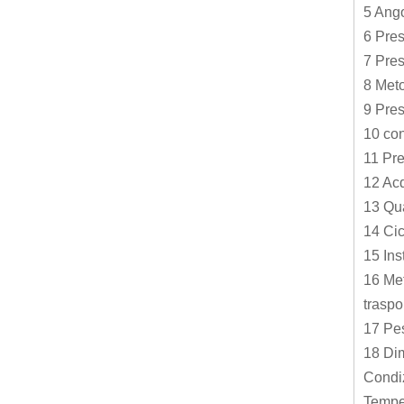
5 Ango
6 Pres
7 Pres
8 Meto
9 Pre
10 con
11 Pre
12 Ac
13 Qua
14 Cic
15 In
16 Met
traspo
17 Pes
18 Di
Condiz
Temper