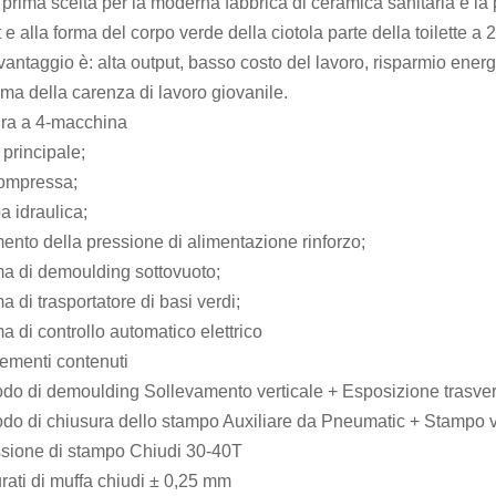
rima scelta per la moderna fabbrica di ceramica sanitaria e la pr
t e alla forma del corpo verde della ciotola parte della toilette a 2
 vantaggio è: alta output, basso costo del lavoro, risparmio ener
ma della carenza di lavoro giovanile.
ura a 4-macchina
principale;
compressa;
 idraulica;
mento della pressione di alimentazione rinforzo;
a di demoulding sottovuoto;
a di trasportatore di basi verdi;
a di controllo automatico elettrico
ementi contenuti
do di demoulding Sollevamento verticale + Esposizione trasver
do di chiusura dello stampo Auxiliare da Pneumatic + Stampo vi
ssione di stampo Chiudi 30-40T
rati di muffa chiudi ± 0,25 mm