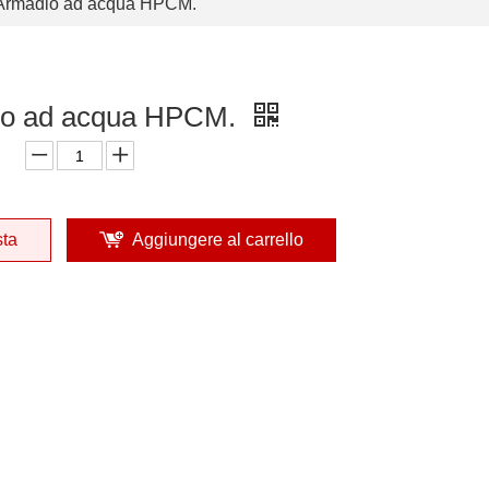
Armadio ad acqua HPCM.
io ad acqua HPCM.
sta
Aggiungere al carrello