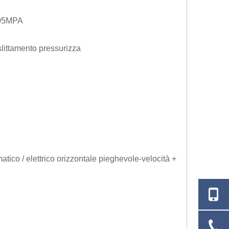
0,05MPA
slittamento pressurizza
ico / elettrico orizzontale pieghevole-velocità +