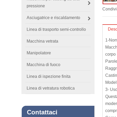
pressione
Condivi
Asciugatrice e riscaldamento
Desc
Linea di trasporto semi-controllo
1-Nome
Macchina vetrata
Macchi
Manipolatore
corpo 
Parole
Macchina di fuoco
Raggr
Castin
Linea di ispezione finita
Modell
Linea di vetratura robotica
3- Uso
Questa
modern
compre
Contattaci