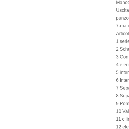
Manod
Uscita
punzon
7-marc
Artic
1 ser
2 Sch
3 Cont
4 elem
5 inte
6 Inte
7 Sep
8 Sep
9 Pom
10 Val
11 cil
12 ele