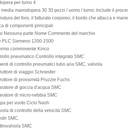
opera per turno 4
 media manodopera 30 30 pezzi / uomo / turno; Include il processo
atura del foro, il fatturato corporeo, il bordo che attacca e maneg
a di componenti principali
olo Nessuna parte Nome Commento del marchio
ie PLC Siemens 1200-1500
ermo commovente Kinco
rollo pneumatico Controllo integrato SMC
enti di controllo pneumatici tubo aria SMC, valvola
rruttore di viaggio Schneider
rruttore di prossimità Pruzzle Fuchs
aratore di goccia d'acqua SMC
aratore di micro-nebbia SMC
pa per vuoto Ciclo Nash
vola di controllo della velocità SMC
indri SMC.
ttrovalvola SMC