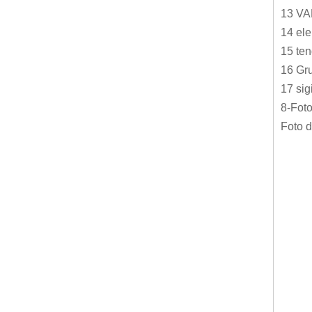
13 V
14 ele
15 te
16 Gru
17 sig
8-Foto
Foto d