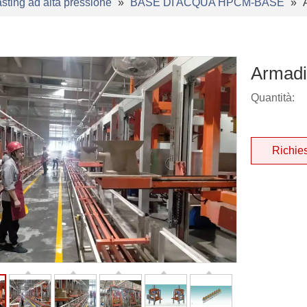
sting ad alta pressione
»
BASE DI ACQUA HPCM-BASE
»
Armad
Quantità:
Richie