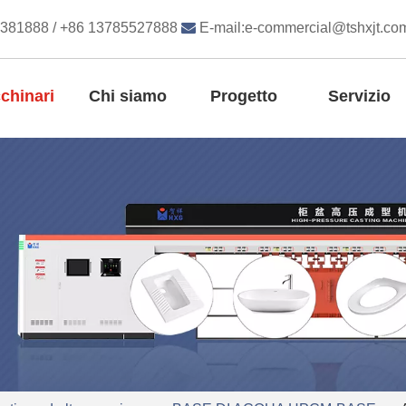
8381888 / +86 13785527888

E-mail:
e-commercial@tshxjt.co
chinari
Chi siamo
Progetto
Servizio