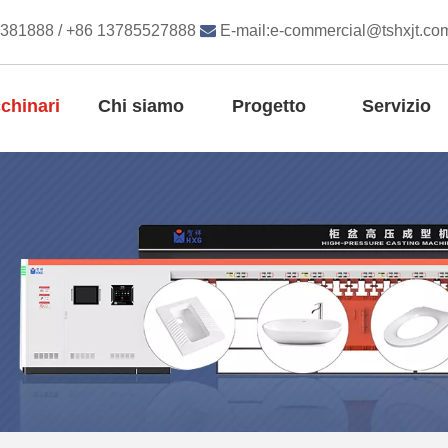
8381888 / +86 13785527888

E-mail:
e-commercial@tshxjt.co
chinari
Chi siamo
Progetto
Servizio