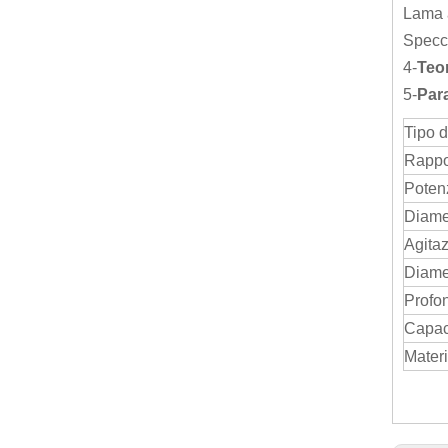
Lama a
Specch
4-
Teor
5-
Par
Tipo d
Rappo
Poten
Diamet
Agitaz
Diamet
Profon
Capac
Materi