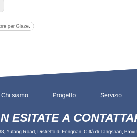
:
ore per Glaze.
Chi siamo
Progetto
Servizio
N ESITATE A CONTATTA
, Yutang Road, Distretto di Fengnan, Città di Tangshan, Provin