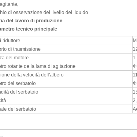
gitante,
io di osservazione del livello del liquido
ia del lavoro di produzione
ametro tecnico principale
i riduttore
M
rto di trasmissione
1
za del motore
1
ro rotante della lama di agitazione
Φ
ione della velocità dell'albero
1
ro del serbatoio
Φ
dità del serbatoio
1
ità
2,
ale del serbatoio
A