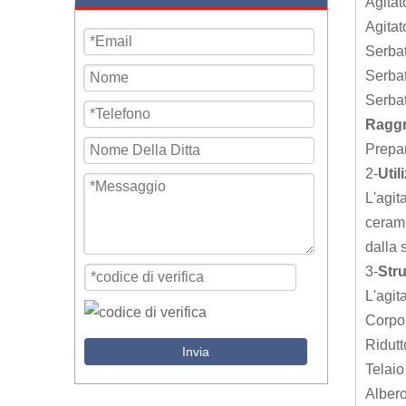
Agitat
Agitat
Serbat
Serbat
Serbat
Raggr
Prepar
2-
Util
L'agit
cerami
dalla 
3-
Stru
L'agit
Corpo 
Ridutt
Invia
Telaio
Albero