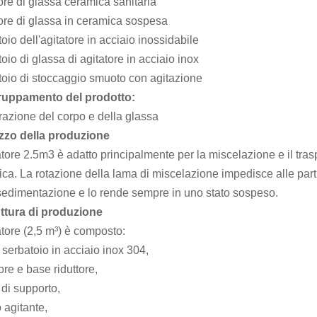
ore di glassa ceramica sanitaria
ore di glassa in ceramica sospesa
oio dell'agitatore in acciaio inossidabile
oio di glassa di agitatore in acciaio inox
oio di stoccaggio smuoto con agitazione
uppamento del prodotto:
azione del corpo e della glassa
izzo della produzione
atore 2.5m3 è adatto principalmente per la miscelazione e il trasp
ca. La rotazione della lama di miscelazione impedisce alle part
sedimentazione e lo rende sempre in uno stato sospeso.
ttura di produzione
atore (2,5 m³) è composto:
serbatoio in acciaio inox 304,
ore e base riduttore,
 di supporto,
 agitante,