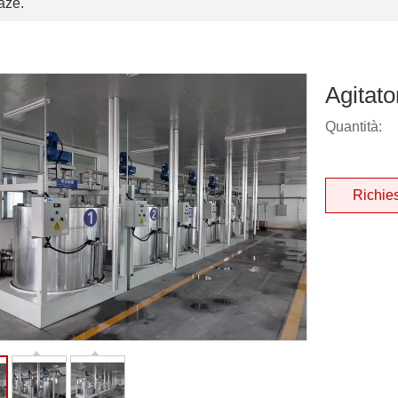
aze.
Agitato
Quantità:
Richie