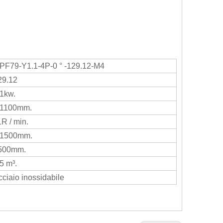
PF79-Y1.1-4P-0 ° -129.12-M4
29.12
.1kw.
1100mm.
1R / min.
1500mm.
500mm.
5 m³.
cciaio inossidabile