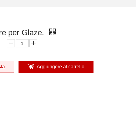
re per Glaze.
sta
Aggiungere al carrello