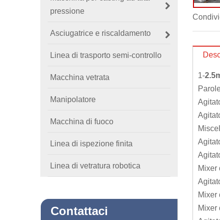
pressione
Condivi
Asciugatrice e riscaldamento
Desc
Linea di trasporto semi-controllo
1-
2.5
Macchina vetrata
Parole
Manipolatore
Agitat
Agitat
Macchina di fuoco
Miscel
Agitat
Linea di ispezione finita
Agitat
Linea di vetratura robotica
Mixer 
Agitat
Mixer 
Mixer 
Contattaci